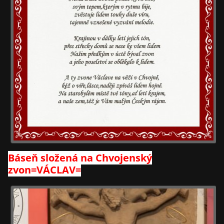
Báseň složená na Chvojenský
zvon=VÁCLAV=