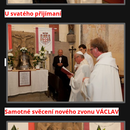
U svatého přijímaní
Samotné svěcení nového zvonu VÁCLAV