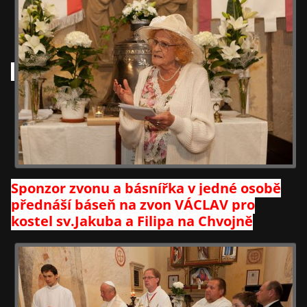
Sponzor zvonu a básnířka v jedné osobě
přednáší báseň na zvon VÁCLAV pro
kostel sv.Jakuba a Filipa na Chvojně