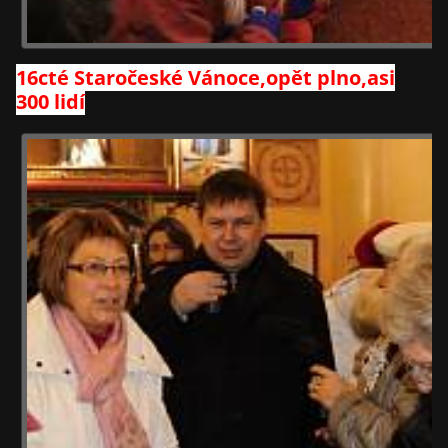
16cté Staročeské Vánoce,opět plno,asi
300 lidí