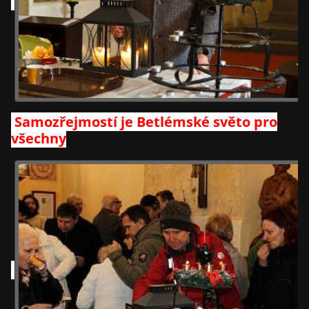
Samozřejmostí je Betlémské světo pro
všechny