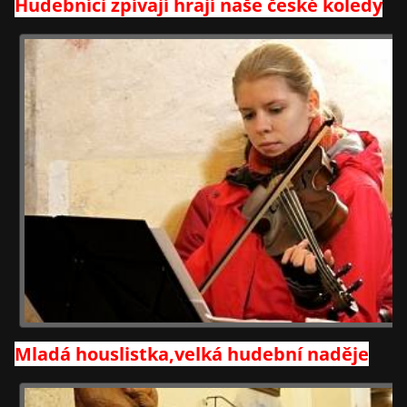
Hudebníci zpívají hrají naše české koledy
Mladá houslistka,velká hudební naděje