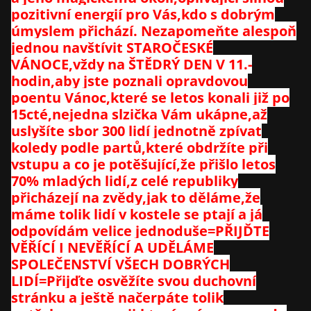
pozitivní energií pro Vás,kdo s dobrým
úmyslem přichází. Nezapomeňte alespoň
jednou navštívit STAROČESKÉ
VÁNOCE,vždy na ŠTĚDRÝ DEN V 11.-
hodin,aby jste poznali opravdovou
poentu Vánoc,které se letos konali již po
15cté,nejedna slzička Vám ukápne,až
uslyšíte sbor 300 lidí jednotně zpívat
koledy podle partů,které obdržíte při
vstupu a co je potěšující,že přišlo letos
70% mladých lidí,z celé republiky
přicházejí na zvědy,jak to děláme,že
máme tolik lidí v kostele se ptají a já
odpovídám velice jednoduše=PŘIJĎTE
VĚŘÍCÍ I NEVĚŘÍCÍ A UDĚLÁME
SPOLEČENSTVÍ VŠECH DOBRÝCH
LIDÍ=Přijďte osvěžíte svou duchovní
stránku a ještě načerpáte tolik