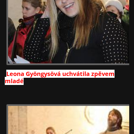
Leona Gyöngysövá uchvátila zpěvem
mladé