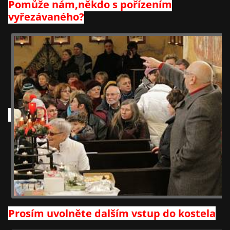
Pomůže nám,někdo s pořízením
vyřezávaného?
Prosím uvolněte dalším vstup do kostela