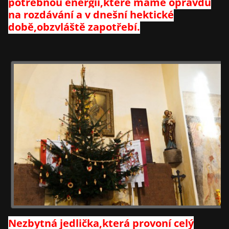
potřebnou energii,které máme opravdu
na rozdávání a v dnešní hektické
době,obzvláště zapotřebí.
Nezbytná jedlička,která provoní celý