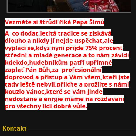
Vezměte si štrůdl říká Pepa Šímů
A co dodat,letitá tradice se získává
dlouho a nikdy jí nejde uspěchat,ale
vyplácí se,když nyní přijde 75% procent
střední a mladé generace a to nám závidí
kdekdo,hudebníkům patří upřímné
zaplať Pán Bůh,za profesionální
doprovod a přístup a Vám všem,kteří jste
tady ještě nebyli,přijďte a prožijte s námi
kouzlo Vánoc,které se Vám jinde
nedostane a enrgie máme na rozdávání
pro všechny lidi dobré vůle.
Kontakt