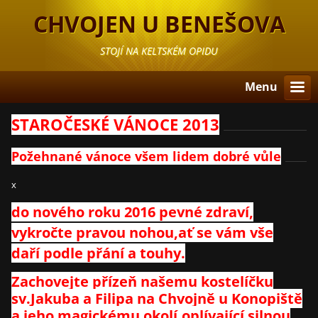
CHVOJEN U BENEŠOVA
STOJÍ NA KELTSKÉM OPIDU
Menu
STAROČESKÉ VÁNOCE 2013
Požehnané vánoce všem lidem dobré vůle
x
do nového roku 2016 pevné zdraví,
vykročte pravou nohou,ať se vám vše
daří podle přání a touhy.
Zachovejte přízeň našemu kostelíčku
sv.Jakuba a Filipa na Chvojně u Konopiště
a jeho magickému okolí,oplívající silnou