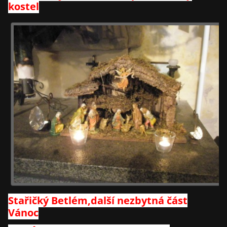
kostel
Stařičký Betlém,další nezbytná část
Vánoc