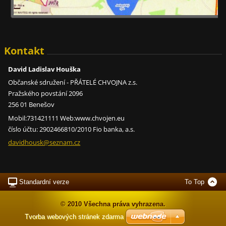
Kontakt
David Ladislav Houška
Občanské sdružení - PŘÁTELÉ CHVOJNA z.s.
Pražského povstání 2096
256 01 Benešov
Mobil:731421111 Web:www.chvojen.eu
číslo účtu: 2902466810/2010 Fio banka, a.s.
davidhou
sk@sezna
m.cz
Standardní verze
To Top
© 2010 Všechna práva vyhrazena.
Tvorba webových stránek zdarma