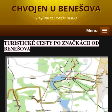
CHVOJEN U BENEŠOVA
STOJÍ NA KELTSKÉM OPIDU
Menu
TURISTICKÉ CESTY PO ZNAČKÁCH OD
BENEŠOVA