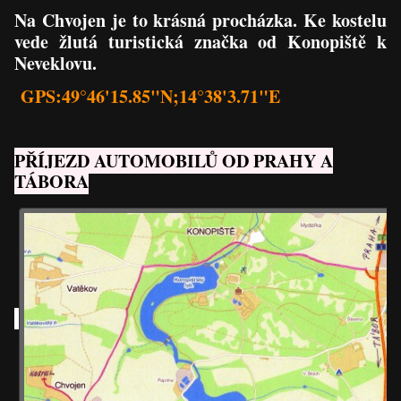
Na Chvojen je to krásná procházka. Ke kostelu
vede žlutá turistická značka od Konopiště k
Neveklovu.
GPS:49°46'15.85"N;14°38'3.71"E
PŘÍJEZD AUTOMOBILŮ OD PRAHY A
TÁBORA