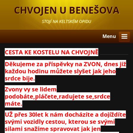
CHVOJEN U BENEŠOVA
STOJÍ NA KELTSKÉM OPIDU
Menu
CESTA KE KOSTELU NA CHVOJNĚ
Děkujeme za příspěvky na ZVON, dnes již
každou hodinu můžete slyšet jak jeho
srdce bije.
Zvony vy se lidem
podobáte,pláčete,radujete se,srdce
máte.
UŽ přes 30let k nám docházíte a dojíždíte
svými vozidly cestou, kterou se svými
silami snažíme spravovat jak jen