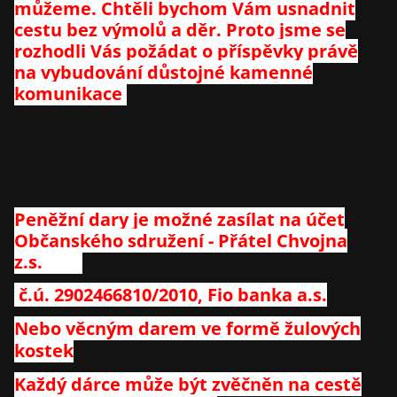
můžeme. Chtěli bychom Vám usnadnit
cestu bez výmolů a děr. Proto jsme se
rozhodli Vás požádat o příspěvky právě
na vybudování důstojné kamenné
komunikace
Peněžní dary je možné zasílat na účet
Občanského sdružení - Přátel Chvojna
z.s.
č.ú. 2902466810/2010, Fio banka a.s.
Nebo věcným darem ve formě žulových
kostek
Každý dárce může být zvěčněn na cestě