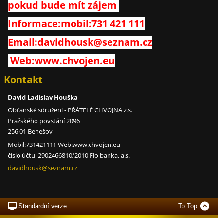
pokud bude mít zájem
Informace:mobil:731 421 111
Email:davidhousk@seznam.cz
Web:www.chvojen.eu
Kontakt
David Ladislav Houška
Občanské sdružení - PŘÁTELÉ CHVOJNA z.s.
Pražského povstání 2096
256 01 Benešov
Mobil:731421111 Web:www.chvojen.eu
číslo účtu: 2902466810/2010 Fio banka, a.s.
davidhou
sk@sezna
m.cz
Standardní verze
To Top