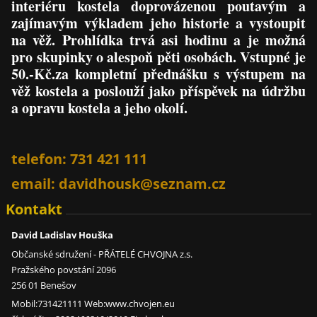
interiéru kostela doprovázenou poutavým a
zajímavým výkladem jeho historie a vystoupit
na věž. Prohlídka trvá asi hodinu a je možná
pro skupinky o alespoň pěti osobách. Vstupné je
50.-Kč.za kompletní přednášku s výstupem na
věž kostela a poslouží jako příspěvek na údržbu
a opravu kostela a jeho okolí.
telefon: 731 421 111
email: davidhousk@seznam.cz
Kontakt
David Ladislav Houška
Občanské sdružení - PŘÁTELÉ CHVOJNA z.s.
Pražského povstání 2096
256 01 Benešov
Mobil:731421111 Web:www.chvojen.eu